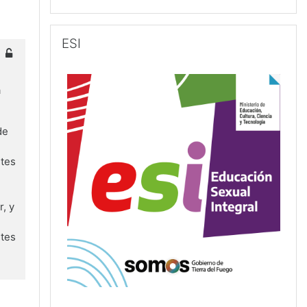
Salta ESI
ESI
a
de
ntes
r, y
ntes