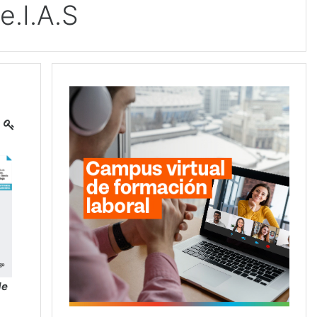
e.I.A.S
de