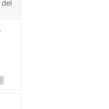
 del
o
o