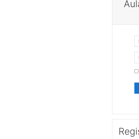
Aul
Saltar a 
No
C
Regi