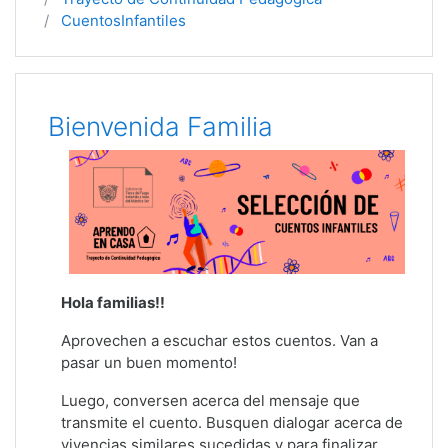
CuentosInfantiles
Diagrama de temas
Bienvenida Familia
Hola familias!!
Aprovechen a escuchar estos cuentos. Van a
pasar un buen momento!
Luego, conversen acerca del mensaje que
transmite el cuento. Busquen dialogar acerca de
vivencias similares sucedidas y para finalizar