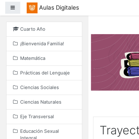
Salta al contenido princ
Aulas Digitales
Panel lateral
Cuarto Año
¡Bienvenida Familia!
Matemática
Prácticas del Lenguaje
Ciencias Sociales
Ciencias Naturales
Eje Transversal
Trayec
Educación Sexual
Integral