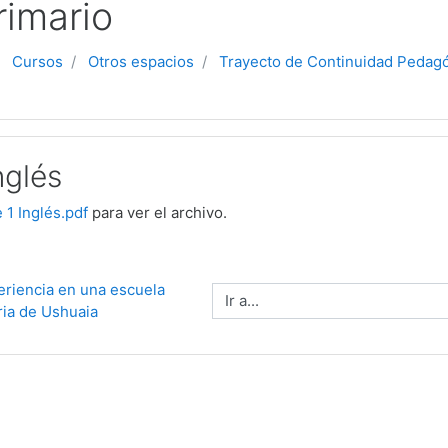
rimario
Cursos
Otros espacios
Trayecto de Continuidad Pedag
nglés
 1 Inglés.pdf
para ver el archivo.
eriencia en una escuela 
Ir a...
ria de Ushuaia