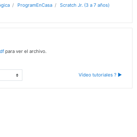
ógica
ProgramEnCasa
Scratch Jr. (3 a 7 años)
df
para ver el archivo.
Vídeo tutoriales ? ▶︎