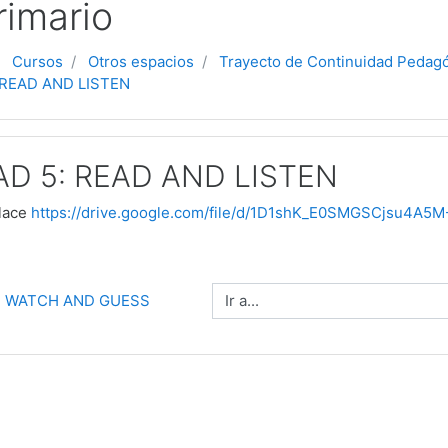
rimario
Cursos
Otros espacios
Trayecto de Continuidad Pedag
 READ AND LISTEN
AD 5: READ AND LISTEN
nlace
https://drive.google.com/file/d/1D1shK_E0SMGSCjsu4A5
Ir a...
4: WATCH AND GUESS