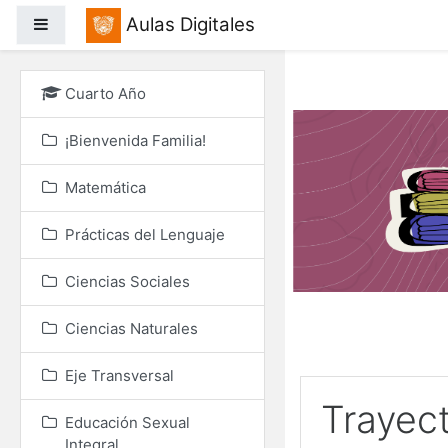
Salta al contenido princ
Aulas Digitales
Panel lateral
Cuarto Año
¡Bienvenida Familia!
Matemática
Prácticas del Lenguaje
Ciencias Sociales
Ciencias Naturales
Eje Transversal
Trayec
Educación Sexual
Integral