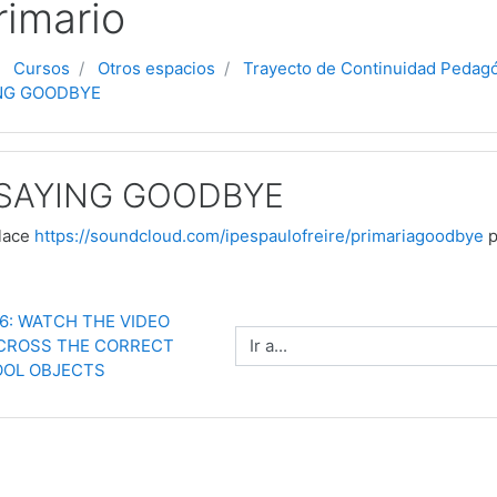
rimario
Cursos
Otros espacios
Trayecto de Continuidad Pedag
ING GOODBYE
 SAYING GOODBYE
nlace
https://soundcloud.com/ipespaulofreire/primariagoodbye
p
 6: WATCH THE VIDEO 
Ir a...
CROSS THE CORRECT 
OL OBJECTS