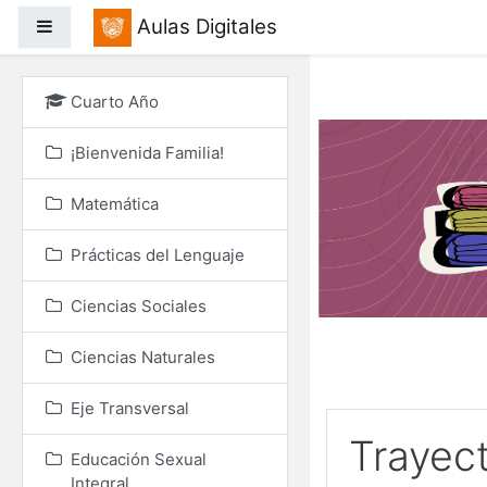
Salta al contenido princ
Aulas Digitales
Panel lateral
Cuarto Año
¡Bienvenida Familia!
Matemática
Prácticas del Lenguaje
Ciencias Sociales
Ciencias Naturales
Eje Transversal
Trayec
Educación Sexual
Integral