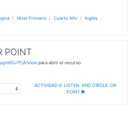
ógica
Nivel Primario
Cuarto Año
Inglés
R POINT
iYygm6GJ7FjA/view
para abrir el recurso.
ACTIVIDAD 6: LISTEN  AND CIRCLE  OR 
POINT ▶︎