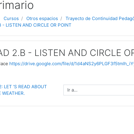
rimario
Cursos
Otros espacios
Trayecto de Continuidad Pedag
B - LISTEN AND CIRCLE OR POINT
AD 2.B - LISTEN AND CIRCLE O
nlace
https://drive.google.com/file/d/1d4aNS2y6PLGF3f5tmlh_
2: LET 'S READ ABOUT 
Ir a...
 WEATHER.