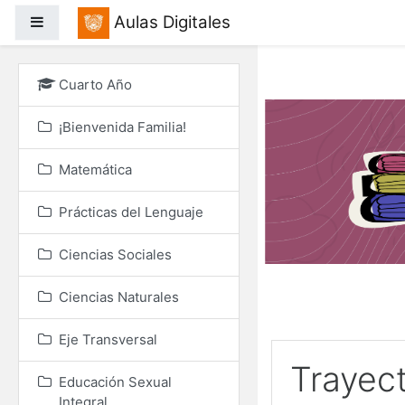
Salta al contenido princ
Aulas Digitales
Panel lateral
Cuarto Año
¡Bienvenida Familia!
Matemática
Prácticas del Lenguaje
Ciencias Sociales
Ciencias Naturales
Eje Transversal
Trayec
Educación Sexual
Integral