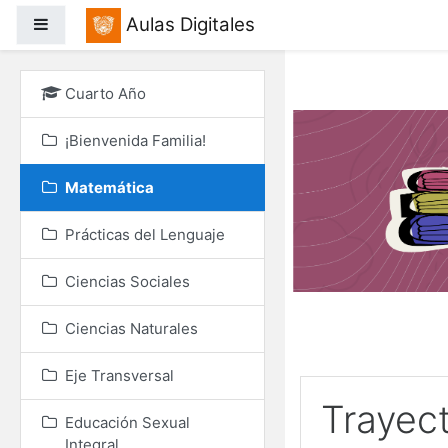
Salta al contenido princ
Aulas Digitales
Panel lateral
Cuarto Año
¡Bienvenida Familia!
Matemática
Prácticas del Lenguaje
Ciencias Sociales
Ciencias Naturales
Eje Transversal
Trayec
Educación Sexual
Integral