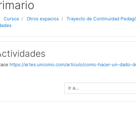
rimario
Cursos
Otros espacios
Trayecto de Continuidad Pedag
idades
Actividades
nlace
https://artes.uncomo.com/articulo/como-hacer-un-dado-d
Ir a...