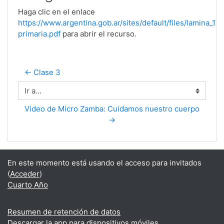
Haga clic en el enlace
https://www.argentina.gob.ar/sites/default/files/lamina_1%
primaria.pdf
para abrir el recurso.
← Clase 3
Ir a...
Video de Micro Zamba: Cuidamos nuestro cuerpo 
→
En este momento está usando el acceso para invitados
(
Acceder
)
Cuarto Año
Resumen de retención de datos
Descargar la app para dispositivos móviles