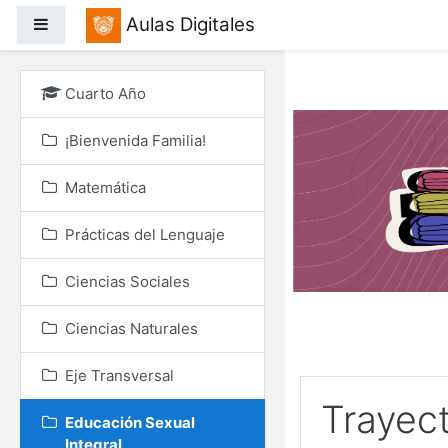
Salta al contenido princ
Aulas Digitales
Panel lateral
Cuarto Año
¡Bienvenida Familia!
Matemática
Prácticas del Lenguaje
Ciencias Sociales
Ciencias Naturales
Eje Transversal
Trayec
Educación Sexual
Integral