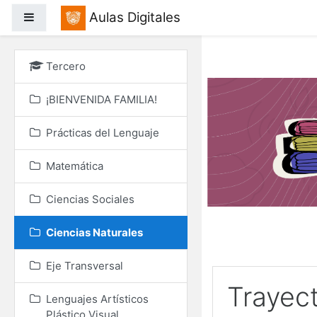
Salta al contenido princ
Aulas Digitales
Panel lateral
Tercero
¡BIENVENIDA FAMILIA!
Prácticas del Lenguaje
Matemática
Ciencias Sociales
Ciencias Naturales
Eje Transversal
Trayec
Lenguajes Artísticos
Plástico Visual