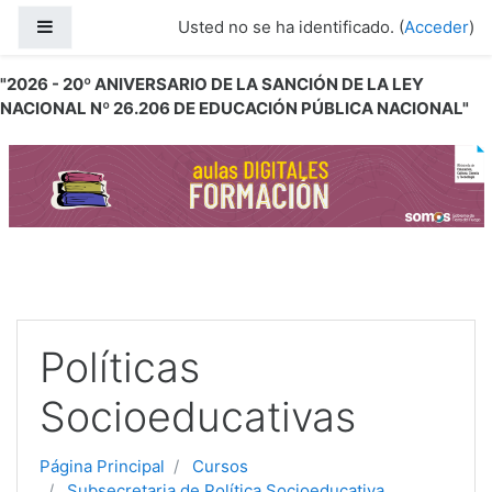
Salta al contenido principal
Panel lateral
Usted no se ha identificado. (
Acceder
)
"2026 - 20º ANIVERSARIO DE LA SANCIÓN DE LA LEY
NACIONAL Nº 26.206 DE EDUCACIÓN PÚBLICA NACIONAL"
Políticas
Socioeducativas
Página Principal
Cursos
Subsecretaria de Política Socioeducativa