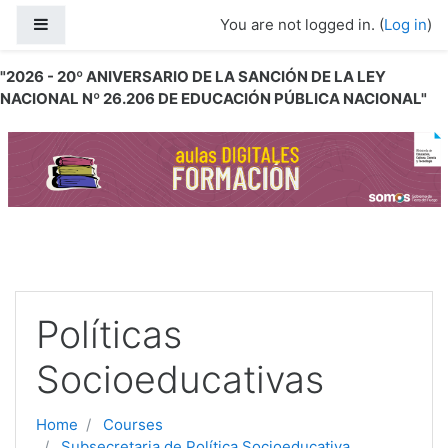
Skip to main content
Side panel
You are not logged in. (
Log in
)
"2026 - 20º ANIVERSARIO DE LA SANCIÓN DE LA LEY
NACIONAL Nº 26.206 DE EDUCACIÓN PÚBLICA NACIONAL"
Políticas
Socioeducativas
Home
Courses
Subsecretaria de Política Socioeducativa