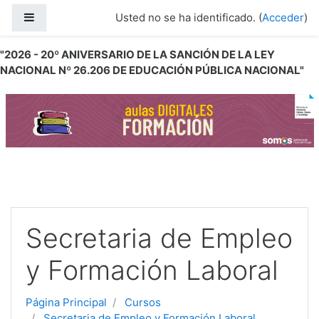
Salta al contenido principal
Panel lateral
Usted no se ha identificado. (
Acceder
)
"2026 - 20º ANIVERSARIO DE LA SANCIÓN DE LA LEY
NACIONAL Nº 26.206 DE EDUCACIÓN PÚBLICA NACIONAL"
Secretaria de Empleo
y Formación Laboral
Página Principal
Cursos
Secretaria de Empleo y Formación Laboral