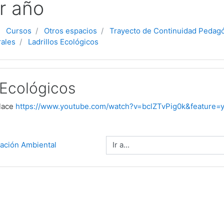
r año
Cursos
Otros espacios
Trayecto de Continuidad Pedag
rales
Ladrillos Ecológicos
 Ecológicos
nlace
https://www.youtube.com/watch?v=bclZTvPig0k&feature=y
Ir a...
cación Ambiental