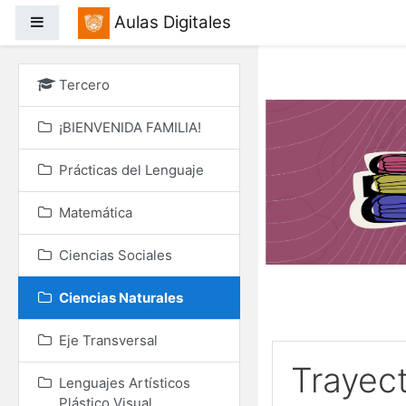
Salta al contenido princ
Aulas Digitales
Panel lateral
Tercero
¡BIENVENIDA FAMILIA!
Prácticas del Lenguaje
Matemática
Ciencias Sociales
Ciencias Naturales
Eje Transversal
Trayec
Lenguajes Artísticos
Plástico Visual